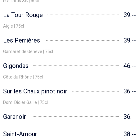
R.Gillards SA | 50cl
La Tour Rouge
39.--
Aigle | 75cl
Les Perrières
39.--
Gamaret de Genève | 75cl
Gigondas
46.--
Côte du Rhône | 75cl
Sur les Chaux pinot noir
36.--
Dom. Didier Gaille | 75cl
Garanoir
36.--
Saint-Amour
38.--