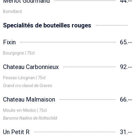
Merlot Gourmand
44.--
Bonvillard
Specialités de bouteilles rouges
Fixin
65.--
Bourgogne | 75cl
Chateau Carbonnieux
92.--
Pessac-Léognan | 75cl
Grand cru classé de Graves
Chateau Malmaison
66.--
Moulis-en-Medoc | 75cl
Baronne Nadine de Rothschild
Un Petit R
31.--