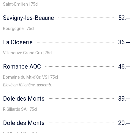
Saint-Emilien | 75cl
Savigny-les-Beaune
52.--
Bourgogne | 75cl
La Closerie
36.--
Villeneuve Grand Cru | 75cl
Romance AOC
46.--
Domaine du Mt-d'Or, VS | 75cl
Elevé en fût chêne, assemb.
Dole des Monts
39.--
R.Gillards SA | 75cl
Dole des Monts
20.--