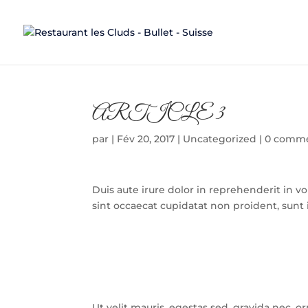
ARTICLE 3
par
|
Fév 20, 2017
|
Uncategorized
|
0 comme
Duis aute irure dolor in reprehenderit in vo
sint occaecat cupidatat non proident, sunt i
Ut velit mauris, egestas sed, gravida nec, or