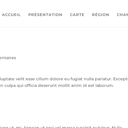
ACCUEIL
PRÉSENTATION
CARTE
RÉGION
CHA
ntaires
luptate velit esse cillum dolore eu fugiat nulla pariatur. Excep
n culpa qui officia deserunt mollit anim id est laborum.
nare ut, mi. Aenean ut orci vel massa suscipit pulvinar. Nulla