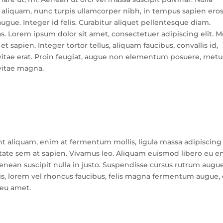
us aliquam, nunc turpis ullamcorper nibh, in tempus sapien ero
ugue. Integer id felis. Curabitur aliquet pellentesque diam.
as. Lorem ipsum dolor sit amet, consectetuer adipiscing elit. M
et sapien. Integer tortor tellus, aliquam faucibus, convallis id,
vitae erat. Proin feugiat, augue non elementum posuere, metu
o vitae magna.
nt aliquam, enim at fermentum mollis, ligula massa adipiscing 
utate sem at sapien. Vivamus leo. Aliquam euismod libero eu e
Aenean suscipit nulla in justo. Suspendisse cursus rutrum augue
ulis, lorem vel rhoncus faucibus, felis magna fermentum augue, 
 eu amet.