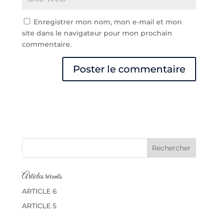
Enregistrer mon nom, mon e-mail et mon
site dans le navigateur pour mon prochain
commentaire.
A
l
t
e
r
n
a
t
Articles récents
i
v
ARTICLE 6
e
ARTICLE 5
: